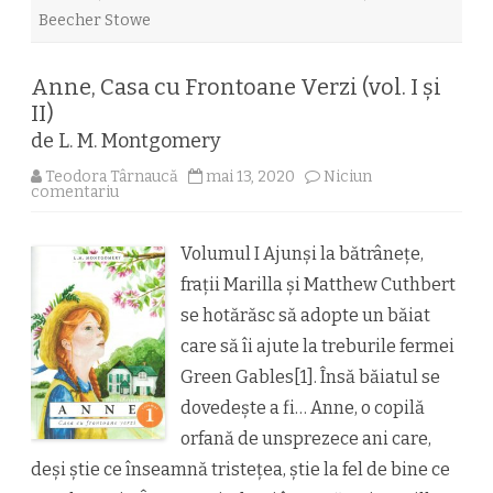
Beecher Stowe
Anne, Casa cu Frontoane Verzi (vol. I și
II)
de L. M. Montgomery
Teodora Târnaucă
mai 13, 2020
Niciun
la
comentariu
Anne,
Casa
cu
Frontoane
Volumul I Ajunși la bătrânețe,
Verzi
(vol.
frații Marilla și Matthew Cuthbert
I
și
se hotărăsc să adopte un băiat
II)
de
care să îi ajute la treburile fermei
L.
Green Gables[1]. Însă băiatul se
M.
Montgomery
dovedește a fi… Anne, o copilă
orfană de unsprezece ani care,
deși știe ce înseamnă tristețea, știe la fel de bine ce