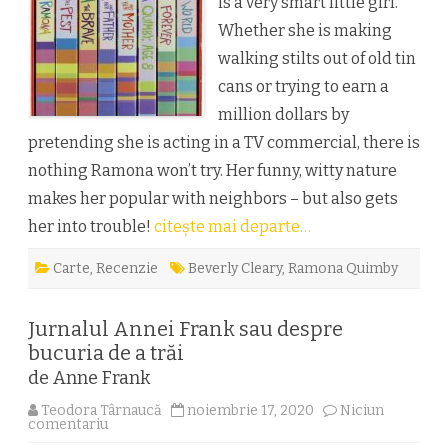
is a very smart little girl.
Whether she is making
walking stilts out of old tin
cans or trying to earn a
million dollars by
pretending she is acting in a TV commercial, there is
nothing Ramona won’t try. Her funny, witty nature
makes her popular with neighbors – but also gets
her into trouble!
citește mai departe…
Carte
,
Recenzie
Beverly Cleary
,
Ramona Quimby
Jurnalul Annei Frank sau despre
bucuria de a trăi
de Anne Frank
Teodora Târnaucă
noiembrie 17, 2020
Niciun
la
comentariu
Jurnalul