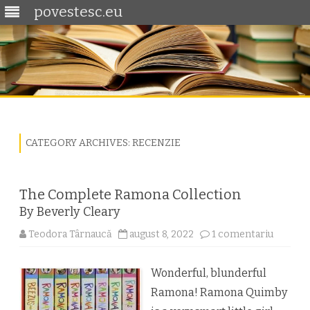
povestesc.eu
Skip
to
content
CATEGORY ARCHIVES:
RECENZIE
The Complete Ramona Collection
By Beverly Cleary
la
Teodora Târnaucă
august 8, 2022
1 comentariu
The
Comple
Ramon
Collect
Wonderful, blunderful
By
Ramona! Ramona Quimby
Beverl
Cleary