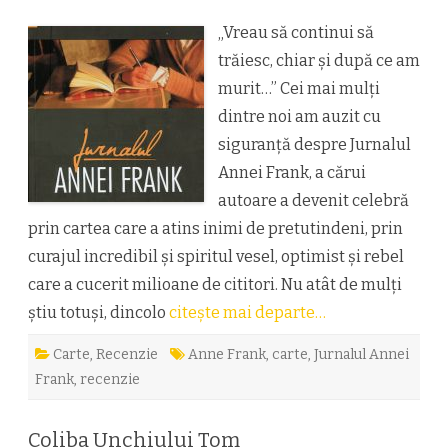
Annei
Frank
sau
„Vreau să continui să
despre
bucuria
trăiesc, chiar și după ce am
de
a
murit…” Cei mai mulți
trăi
de
dintre noi am auzit cu
Anne
siguranță despre Jurnalul
Frank
Annei Frank, a cărui
autoare a devenit celebră
prin cartea care a atins inimi de pretutindeni, prin
curajul incredibil și spiritul vesel, optimist și rebel
care a cucerit milioane de cititori. Nu atât de mulți
știu totuși, dincolo
citește mai departe…
Carte
,
Recenzie
Anne Frank
,
carte
,
Jurnalul Annei
Frank
,
recenzie
Coliba Unchiului Tom