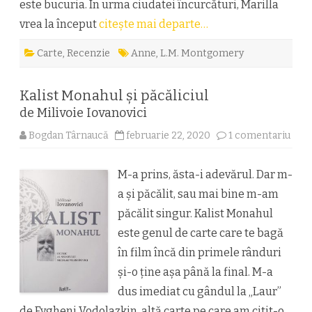
este bucuria. În urma ciudatei încurcături, Marilla
vrea la început
citește mai departe…
Carte
,
Recenzie
Anne
,
L.M. Montgomery
Kalist Monahul şi păcăliciul
de Milivoie Iovanovici
la
Bogdan Târnaucă
februarie 22, 2020
1 comentariu
Kalis
Mon
şi
păcă
M-a prins, ăsta-i adevărul. Dar m-
de
a şi păcălit, sau mai bine m-am
Mil
Iov
păcălit singur. Kalist Monahul
este genul de carte care te bagă
în film încă din primele rânduri
şi-o ţine aşa până la final. M-a
dus imediat cu gândul la „Laur”
de Evgheni Vodolazkin, altă carte pe care am citit-o