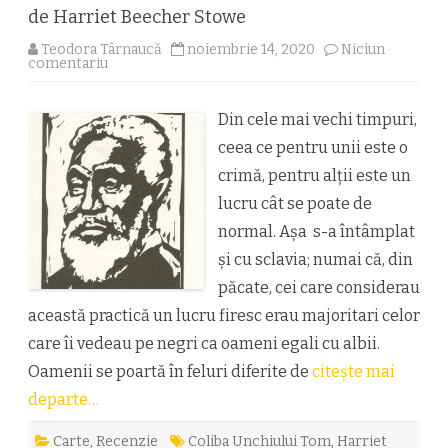
de Harriet Beecher Stowe
Teodora Târnaucă
noiembrie 14, 2020
Niciun
la
comentariu
Coliba
Unchiului
Tom
de
Din cele mai vechi timpuri,
Harriet
ceea ce pentru unii este o
Beecher
Stowe
crimă, pentru alţii este un
lucru cât se poate de
normal. Aşa s-a întâmplat
şi cu sclavia; numai că, din
păcate, cei care considerau
această practică un lucru firesc erau majoritari celor
care îi vedeau pe negri ca oameni egali cu albii.
Oamenii se poartă în feluri diferite de
citește mai
departe…
Carte
,
Recenzie
Coliba Unchiului Tom
,
Harriet