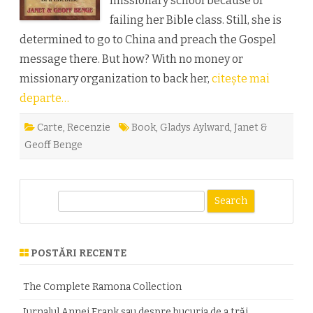
missionary school because of
failing her Bible class. Still, she is
determined to go to China and preach the Gospel
message there. But how? With no money or
missionary organization to back her,
citește mai
departe…
Carte
,
Recenzie
Book
,
Gladys Aylward
,
Janet &
Geoff Benge
S
e
a
r
POSTĂRI RECENTE
c
h
The Complete Ramona Collection
Jurnalul Annei Frank sau despre bucuria de a trăi