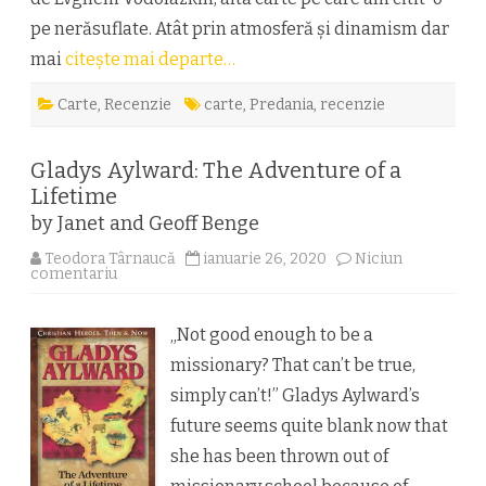
pe nerăsuflate. Atât prin atmosferă și dinamism dar
mai
citește mai departe…
Carte
,
Recenzie
carte
,
Predania
,
recenzie
Gladys Aylward: The Adventure of a
Lifetime
by Janet and Geoff Benge
Teodora Târnaucă
ianuarie 26, 2020
Niciun
la
comentariu
Gladys
Aylward:
The
Adventure
„Not good enough to be a
of
a
missionary? That can’t be true,
Lifetime
by
simply can’t!” Gladys Aylward’s
Janet
future seems quite blank now that
and
Geoff
she has been thrown out of
Benge