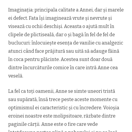
Imaginația: principala calitate a Annei, dar și marele
ei defect. Fata își imaginează vrute și nevrute și
visează cu ochii deschiși. Aceasta o ajută mult în
clipele de plictiseală, dar o și bagă în fel de fel de
buclucuri: înlocuieşte esența de vanilie cu analgezic
atunci când face prăjitură sau uită să adauge făină
în coca pentru plăcinte. Acestea sunt doar două
dintre încurcăturile comice în care intră Anne cea
veselă.
La fel ca toți oamenii, Anne se simte uneori tristă
sau supărată, însă trece peste aceste momente cu
optimismul ei caracteristic și cu încredere. Voioșia
eroinei noastre este molipsitoare, răzbate dintre
paginile cărții. Anne este o fire care vede