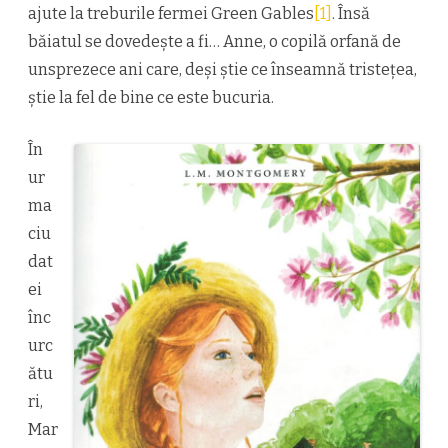
L.
ajute la treburile fermei Green Gables
[1]
. Însă
M.
băiatul se dovedește a fi… Anne, o copilă orfană de
Montgomery
unsprezece ani care, deși știe ce înseamnă tristețea,
știe la fel de bine ce este bucuria.
În
ur
ma
ciu
dat
ei
înc
urc
ătu
ri,
Mar