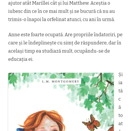
ajutor atât Marillei cât și lui Matthew. Aceștia o
iubesc din ce în ce mai mult și se bucură că nu au
trimis-o înapoi la orfelinat atunci, cu ani în urmă.
Anne este foarte ocupată. Are propriile îndatoriri, pe
care și le îndeplinește cu simț de răspundere, dar în
același timp ea studiază mult, ocupându-se de
educația ei.
Și
ia
tă
c
ă
to
at