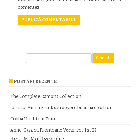
comentez.
S
e
a
r
POSTĂRI RECENTE
c
h
The Complete Ramona Collection
Jurnalul Annei Frank sau despre bucuria de a trăi
Coliba Unchiului Tom
Anne, Casa cu Frontoane Verzi (vol. I și II)
de L. M. Montgomery