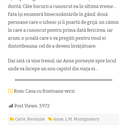
dorită. Câte bucurii a cunoscut ea în ultima vreme…
Fata își enumeră binecuvântările în gând: două
persoane care o iubesc și îi poartă de grijă, un cămin
în care a cunoscut pentru prima dată fericirea, iar
acum, o școală care o va pregăti pentru visul ei
dintotdeauna: cel de a deveni învățătoare.
Dar iată că vine trenul, iar Anne porneşte spre locul
unde va începe un nou capitol din viaţa ei…
[1]
Rom. Casa cu frontoane verzi
Post Views:
3.972
Carte
,
Recenzie
Anne
,
L.M. Montgomery