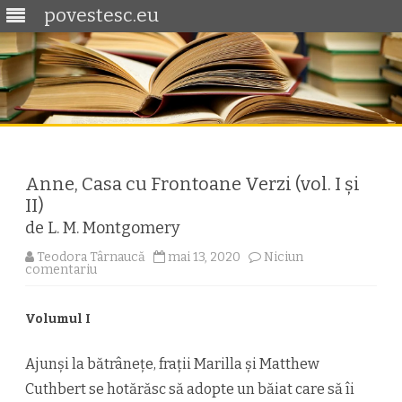
povestesc.eu
Skip
to
content
Anne, Casa cu Frontoane Verzi (vol. I și
II)
de L. M. Montgomery
Teodora Târnaucă
mai 13, 2020
Niciun
la
comentariu
Anne,
Casa
cu
Volumul I
Frontoane
Verzi
(vol.
I
Ajunși la bătrânețe, frații Marilla și Matthew
și
II)
Cuthbert se hotărăsc să adopte un băiat care să îi
de