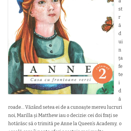
ă
st
r
ă
d
ui
n
ța
fe
te
i
d
ă
roade… Văzând setea ei de a cunoaște mereu lucruri
noi, Marilla și Matthew iau o decizie: cei doi frați se
hotărăsc să o trimită pe Anne la Queen’s Academy, o