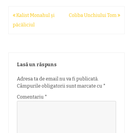
Navigare
Kalist Monahul şi
Coliba Unchiului Tom
în
păcăliciul
articole
Lasă un răspuns
Adresa ta de email nu va fi publicată.
Câmpurile obligatorii sunt marcate cu
*
Comentariu
*