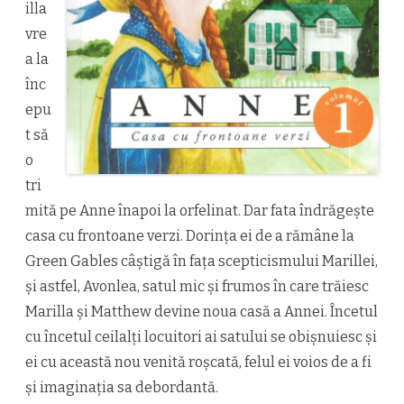
illa
vre
a la
înc
epu
t să
o
tri
mită pe Anne înapoi la orfelinat. Dar fata îndrăgește
casa cu frontoane verzi. Dorința ei de a rămâne la
Green Gables câștigă în fața scepticismului Marillei,
și astfel, Avonlea, satul mic și frumos în care trăiesc
Marilla și Matthew devine noua casă a Annei. Încetul
cu încetul ceilalți locuitori ai satului se obișnuiesc și
ei cu această nou venită roşcată, felul ei voios de a fi
și imaginația sa debordantă.