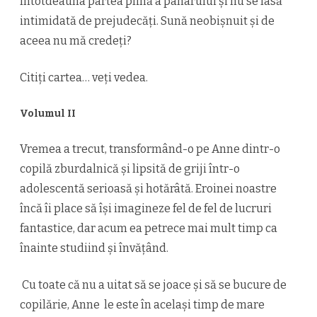
întotdeauna partea plină a paharului și nu se lasă
intimidată de prejudecăți. Sună neobișnuit și de
aceea nu mă credeți?
Citiți cartea… veți vedea.
Volumul II
Vremea a trecut, transformând-o pe Anne dintr-o
copilă zburdalnică și lipsită de griji într-o
adolescentă serioasă și hotărâtă. Eroinei noastre
încă îi place să își imagineze fel de fel de lucruri
fantastice, dar acum ea petrece mai mult timp ca
înainte studiind și învățând.
Cu toate că nu a uitat să se joace și să se bucure de
copilărie, Anne le este în același timp de mare