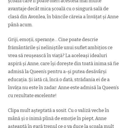
școală care îi poate oferi acesteia mai multe
avantaje decât mica școală cu o singură sală de
clasă din Avonlea, în băncile căreia a învățat și Anne
până acum.
Griji, emoții, speranțe… Cine poate descrie
frământările și neliniștile unui suflet ambițios ce
vrea să reușească în viață? La aceleași idealuri
aspiră și Anne, care își dorește din toată inima să fie
admisă la Queen’s pentru a-și putea desăvârși
educația. Și iată că, încă o dată, strădania ei de a
învăța nu este în zadar: Anne este admisă la Queen’s
cu rezultate excelente!
Clipa mult așteptată a sosit. Cu o valiză veche în
mână și o inimă plină de emoție în piept, Anne
așteaptă în gară trenul ce o va duce la școala mult